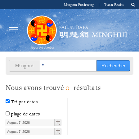
Minghui Publishing
|
Tianti Books
Minghui
Nous avons trouvé
0
résultats
Tri par dates
plage de dates